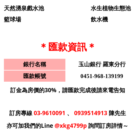
天然湧泉戲水池
水生植物生態池
籃球場
飲水機
＊匯款資訊＊
銀行名稱
玉山銀行 羅東分行
匯款帳號
0451-968-139199
訂金為房價的30%，請匯款完成後請來電告知
訂房專線
03-9610091
、
0939514913
陳先生
亦可加我們的Line
@xkg4799p
詢問訂房詳情～