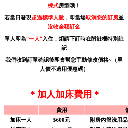
棟式
房型哦！
若當日發現
超過標準人數
，
即當場
取消您的訂房
並
沒收全額訂金
單人即為
"一人"
入住，
煩請下訂時在附註欄特別註
記
我們收到訂單確認後即會幫您手動修改價格~（單
人價不適用優惠碼）
＊加人加床費用＊
費用
加床一人
$600元
附房內盥洗用品