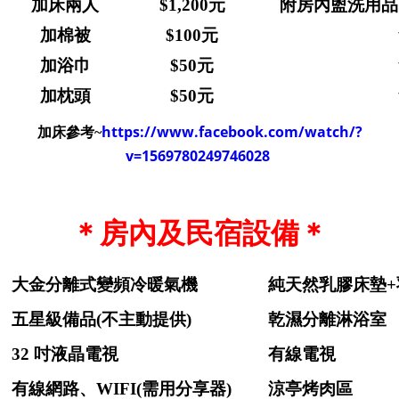
加床兩人
$1,200元
附房內盥洗用品
加棉被
$100元
加浴巾
$50元
加枕頭
$50元
https://www.facebook.com/watch/?
加床參考~
v=1569780249746028
＊房內及民宿設備＊
大金分離式變頻冷暖氣機
純天然乳膠床墊+
五星級備品(不主動提供)
乾濕分離淋浴室
32 吋液晶電視
有線電視
有線網路、WIFI(需用分享器)
涼亭烤肉區