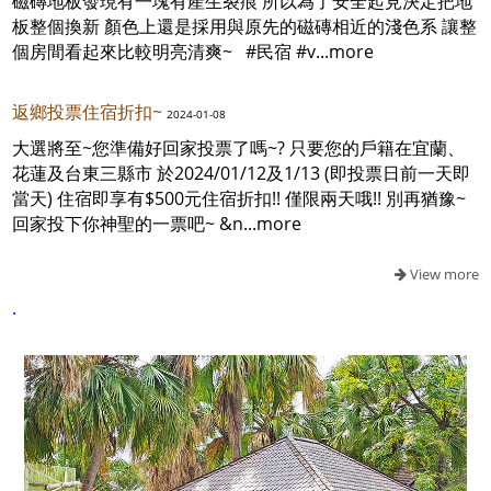
磁磚地板發現有一塊有產生裂痕 所以為了安全起見決定把地
板整個換新 顏色上還是採用與原先的磁磚相近的淺色系 讓整
個房間看起來比較明亮清爽~ #民宿 #v...more
返鄉投票住宿折扣~
2024-01-08
大選將至~您準備好回家投票了嗎~? 只要您的戶籍在宜蘭、
花蓮及台東三縣市 於2024/01/12及1/13 (即投票日前一天即
當天) 住宿即享有$500元住宿折扣!! 僅限兩天哦!! 別再猶豫~
回家投下你神聖的一票吧~ &n...more
View more
.