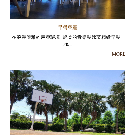
早餐餐廳
在浪漫優雅的用餐環境~輕柔的音樂點綴著精緻早點~
極...
MORE