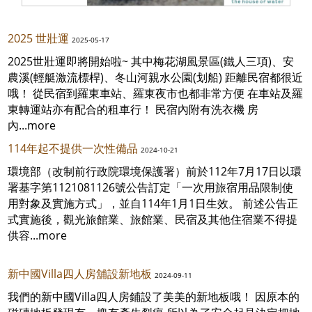
2025 世壯運
2025-05-17
2025世壯運即將開始啦~ 其中梅花湖風景區(鐵人三項)、安
農溪(輕艇激流標桿)、冬山河親水公園(划船) 距離民宿都很近
哦！ 從民宿到羅東車站、羅東夜市也都非常方便 在車站及羅
東轉運站亦有配合的租車行！ 民宿內附有洗衣機 房
內...more
114年起不提供一次性備品
2024-10-21
環境部（改制前行政院環境保護署）前於112年7月17日以環
署基字第1121081126號公告訂定「一次用旅宿用品限制使
用對象及實施方式」，並自114年1月1日生效。 前述公告正
式實施後，觀光旅館業、旅館業、民宿及其他住宿業不得提
供容...more
新中國Villa四人房舖設新地板
2024-09-11
我們的新中國Villa四人房鋪設了美美的新地板哦！ 因原本的