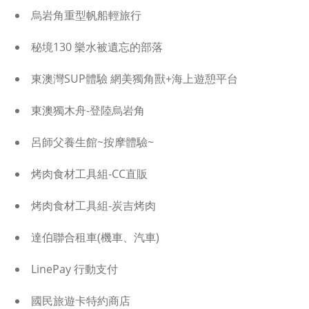
烏岩角重型帆船輕旅行
秘境130 樂水被遺忘的部落
東澳灣SUP體驗 網美獨角獸+海上遊憩平台
東澳獨木舟-登陸烏岩角
呂師父養生館~按摩體驗~
烤肉食材工具組-CC直販
烤肉食材工具組-炭吉烤肉
達伯聯合租車(機車、汽車)
LinePay 行動支付
國民旅遊卡特約商店