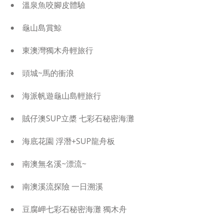
溫泉魚咬腳皮體驗
龜山島賞鯨
東澳灣獨木舟輕旅行
頭城~馬的衝浪
海派帆遊龜山島輕旅行
賊仔澳SUP立槳 七彩石秘密海灘
海底花園 浮潛+SUP龍舟板
南澳無名溪~漂流~
南澳溪流探險 一日溯溪
豆腐岬七彩石秘密海灘 獨木舟