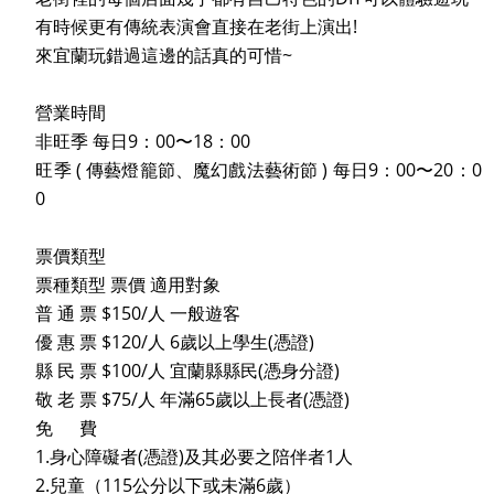
有時候更有傳統表演會直接在老街上演出!
來宜蘭玩錯過這邊的話真的可惜~
營業時間
非旺季 每日9：00〜18：00
旺季 ( 傳藝燈籠節、魔幻戲法藝術節 ) 每日9：00〜20：0
0
票價類型
票種類型 票價 適用對象
普 通 票 $150/人 一般遊客
優 惠 票 $120/人 6歲以上學生(憑證)
縣 民 票 $100/人 宜蘭縣縣民(憑身分證)
敬 老 票 $75/人 年滿65歲以上長者(憑證)
免 費
1.身心障礙者(憑證)及其必要之陪伴者1人
2.兒童（115公分以下或未滿6歲）