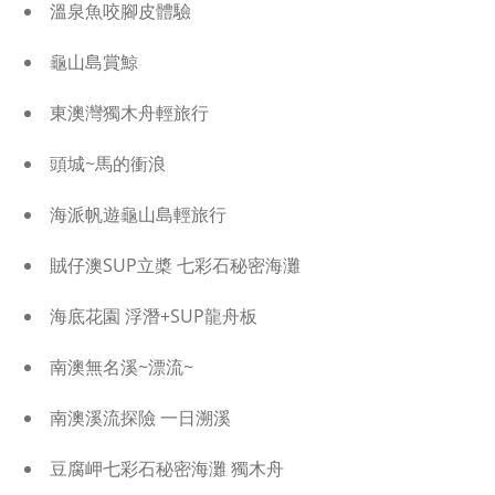
溫泉魚咬腳皮體驗
龜山島賞鯨
東澳灣獨木舟輕旅行
頭城~馬的衝浪
海派帆遊龜山島輕旅行
賊仔澳SUP立槳 七彩石秘密海灘
海底花園 浮潛+SUP龍舟板
南澳無名溪~漂流~
南澳溪流探險 一日溯溪
豆腐岬七彩石秘密海灘 獨木舟