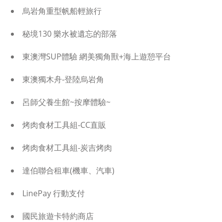
烏岩角重型帆船輕旅行
秘境130 樂水被遺忘的部落
東澳灣SUP體驗 網美獨角獸+海上遊憩平台
東澳獨木舟-登陸烏岩角
呂師父養生館~按摩體驗~
烤肉食材工具組-CC直販
烤肉食材工具組-炭吉烤肉
達伯聯合租車(機車、汽車)
LinePay 行動支付
國民旅遊卡特約商店