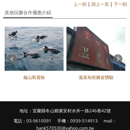
|
|
上一則
回上一頁
下一則
其他玩樂合作優惠介紹
龜山島賞鯨
溫泉魚咬腳皮體驗
地址：宜蘭縣冬山鄉廣安村水井一路246巷42號
電話：03-9610091 手機：0939-514913 mail：
hank570530@yahoo.com.tw