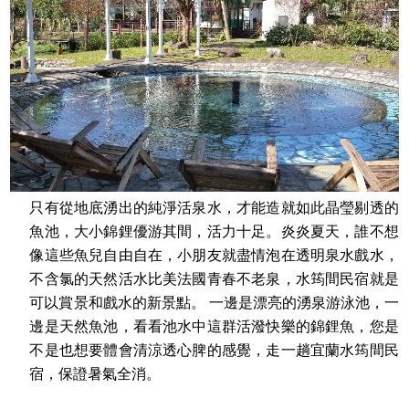
只有從地底湧出的純淨活泉水，才能造就如此晶瑩剔透的
魚池，大小錦鋰優游其間，活力十足。炎炎夏天，誰不想
像這些魚兒自由自在，小朋友就盡情泡在透明泉水戲水，
不含氯的天然活水比美法國青春不老泉，水筠間民宿就是
可以賞景和戲水的新景點。 一邊是漂亮的湧泉游泳池，一
邊是天然魚池，看看池水中這群活潑快樂的錦鋰魚，您是
不是也想要體會清涼透心脾的感覺，走一趟宜蘭水筠間民
宿，保證暑氣全消。