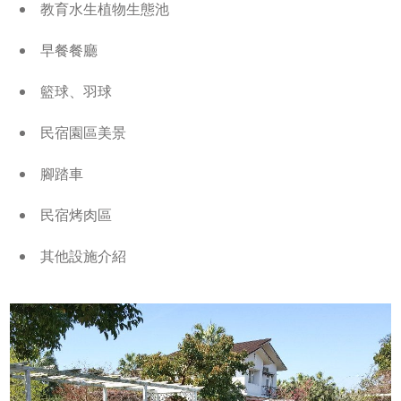
教育水生植物生態池
早餐餐廳
籃球、羽球
民宿園區美景
腳踏車
民宿烤肉區
其他設施介紹