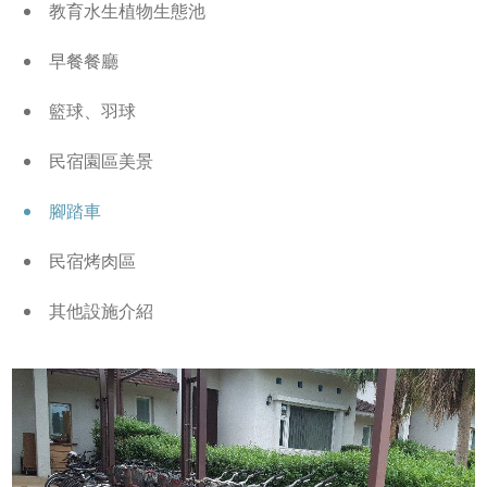
教育水生植物生態池
早餐餐廳
籃球、羽球
民宿園區美景
腳踏車
民宿烤肉區
其他設施介紹