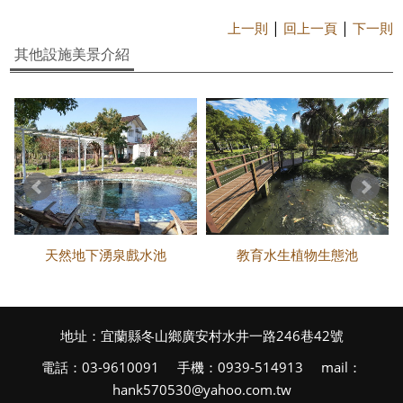
|
|
上一則
回上一頁
下一則
其他設施美景介紹
天然地下湧泉戲水池
教育水生植物生態池
地址：宜蘭縣冬山鄉廣安村水井一路246巷42號
電話：03-9610091 手機：0939-514913 mail：
hank570530@yahoo.com.tw